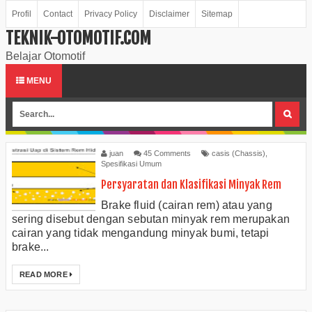
Profil
Contact
Privacy Policy
Disclaimer
Sitemap
TEKNIK-OTOMOTIF.COM
Belajar Otomotif
MENU
juan
45 Comments
casis (Chassis)
,
Spesifikasi Umum
Persyaratan dan Klasifikasi Minyak Rem
Brake fluid (cairan rem) atau yang
sering disebut dengan sebutan minyak rem merupakan
cairan yang tidak mengandung minyak bumi, tetapi
brake...
READ MORE