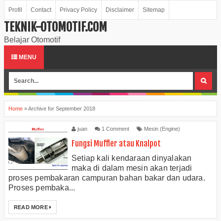
Profil
Contact
Privacy Policy
Disclaimer
Sitemap
TEKNIK-OTOMOTIF.COM
Belajar Otomotif
MENU
Home
»
Archive for September 2018
juan
1 Comment
Mesin (Engine)
Fungsi Muffler atau Knalpot
Setiap kali kendaraan dinyalakan
maka di dalam mesin akan terjadi
proses pembakaran campuran bahan bakar dan udara.
Proses pembaka...
READ MORE