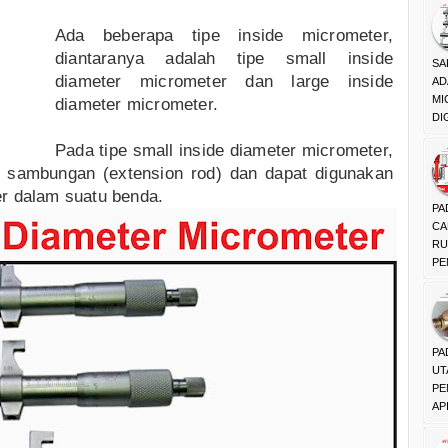
Ada beberapa tipe inside micrometer,
diantaranya adalah tipe small inside
SA
diameter micrometer dan large inside
AD
MI
diameter micrometer.
DI
Pada tipe small inside diameter micrometer,
n sambungan (extension rod) dan dapat digunakan
r dalam suatu benda.
PA
CA
RU
PE
PA
UT
PE
API