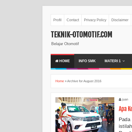
Profil
Contact
Privacy Policy
Disclaimer
TEKNIK-OTOMOTIF.COM
Belajar Otomotif
HOME
INFO SMK
MATERI 1
Home
»
Archive for August 2016
juan
Apa K
Pada 
istil