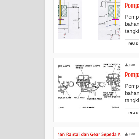
Pompa
Pompa
bahan
tangk
READ
juan
Pompa
Pompa
bahan
tangk
READ
juan