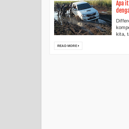
Apa i
denga
Differ
kompo
kita, 
READ MORE