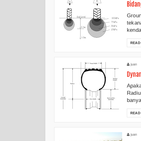
Bidan
Groun
tekan
kenda
READ
juan
Dynam
Apaka
Radiu
banya
READ
juan