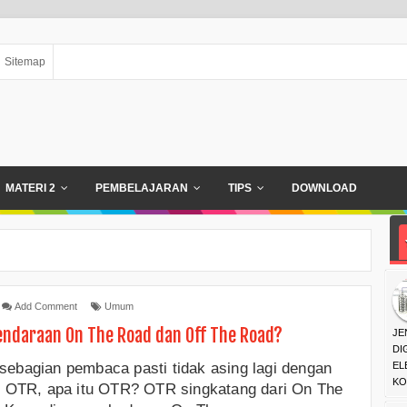
Sitemap
MATERI 2
PEMBELAJARAN
TIPS
DOWNLOAD
Add Comment
Umum
endaraan On The Road dan Off The Road?
JE
DI
sebagian pembaca pasti tidak asing lagi dengan
EL
KO
ah OTR, apa itu OTR? OTR singkatang dari On The