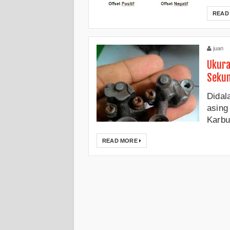
READ
juan
Ukura
Sekun
Didal
asing 
Karbu
READ MORE