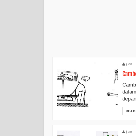
juan
Camb
Cambe
dalam 
depan
READ
juan