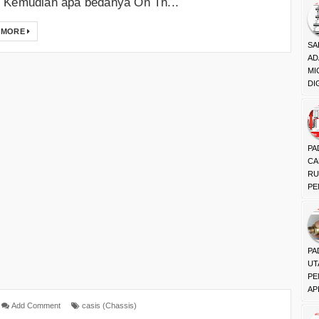
 Kemudian apa bedanya On Th...
 MORE
SA
AD
MI
DI
PA
CA
RU
PE
PA
UT
PE
API
Add Comment
casis (Chassis)