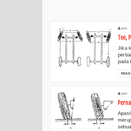
juan
Toe, 
Jika k
perba
pada 
READ
juan
Perna
Apasi
merup
sebua