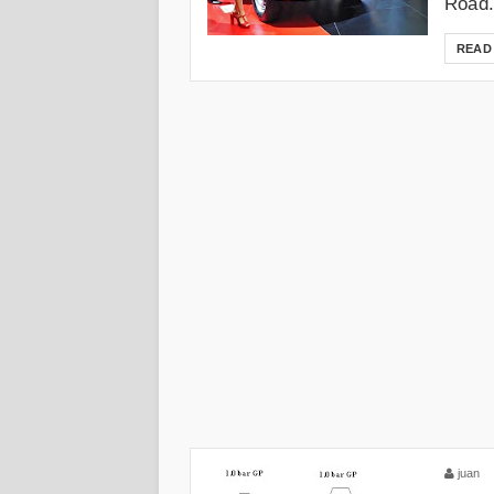
Road.
READ
juan