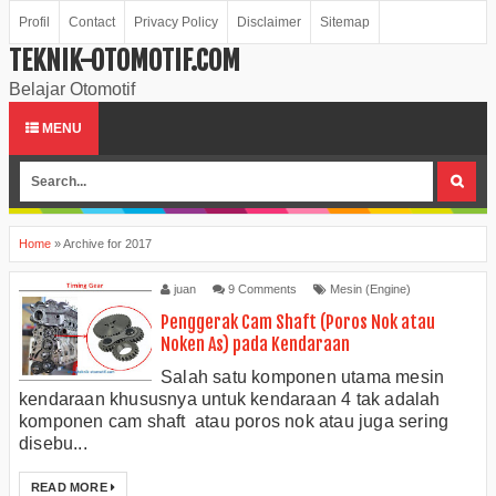
Profil
Contact
Privacy Policy
Disclaimer
Sitemap
TEKNIK-OTOMOTIF.COM
Belajar Otomotif
MENU
Home
»
Archive for 2017
juan
9 Comments
Mesin (Engine)
Penggerak Cam Shaft (Poros Nok atau
Noken As) pada Kendaraan
Salah satu komponen utama mesin
kendaraan khususnya untuk kendaraan 4 tak adalah
komponen cam shaft atau poros nok atau juga sering
disebu...
READ MORE