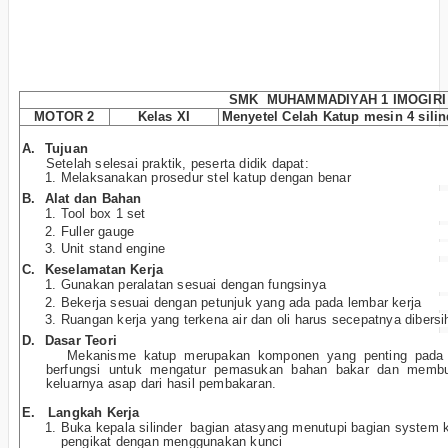
SMK MUHAMMADIYAH 1 IMOGIRI
MOTOR 2
Kelas XI
Menyetel Celah Katup mesin 4 silin
A.
Tujuan
Setelah selesai praktik, peserta didik dapat:
Melaksanakan prosedur stel katup dengan benar
B.
Alat dan Bahan
Tool box 1 set
Fuller gauge
Unit stand engine
C.
Keselamatan Kerja
Gunakan peralatan sesuai dengan fungsinya
Bekerja sesuai dengan petunjuk yang ada pada lembar kerja
Ruangan kerja yang terkena air dan oli harus secepatnya dibers
D.
Dasar Teori
Mekanisme katup merupakan komponen yang penting pada 
berfungsi untuk mengatur pemasukan bahan bakar dan membuk
keluarnya asap dari hasil pembakaran.
E.
Langkah Kerja
Buka kepala silinder bagian atasyang menutupi bagian syste
pengikat dengan menggunakan kunci