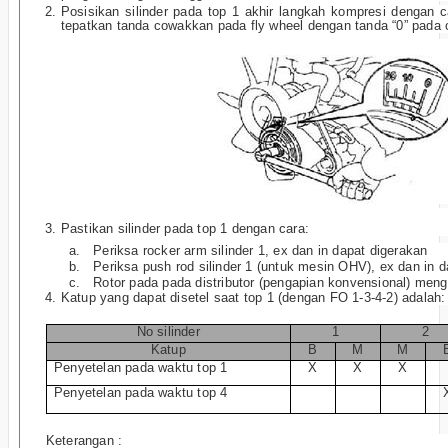
Posisikan silinder pada top 1 akhir langkah kompresi dengan c
tepatkan tanda cowakkan pada fly wheel dengan tanda “0” pada 
Pastikan silinder pada top 1 dengan cara:
a.
Periksa rocker arm silinder 1, ex dan in dapat digerakan
b.
Periksa push rod silinder 1 (untuk mesin OHV), ex dan in 
c.
Rotor pada pada distributor (pengapian konvensional) meng
Katup yang dapat disetel saat top 1 (dengan FO 1-3-4-2) adalah:
No silinder
1
2
Katup
B
M
M
Penyetelan pada waktu top 1
X
X
X
Penyetelan pada waktu top 4
Keterangan :