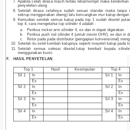
Apabila celah dirasa masih terlalu lebar/sempit maka kendorka
penyetelan ulang
Setelah dirasa celahnya sudah sesuai standar maka tanpa 
sekrup menggunakan obeng) lalu kencangkan mur katup dengan
Kemudian setelah semua katup pada top 1 sudah disetel putar
top 4, cara mengetahui top silinder 4 adalah :
a.
Periksa rocker arm silinder 4, ex dan in dapat digerakan
b.
Periksa push rod silinder 4 (untuk mesin OHV), ex dan in 
c.
Rotor pada pada distributor (pengapian konvensional) meng
Setelah itu setel kembali katupnya seperti meyetel katup pada t
Setelah semua selesai disetel,tutup kembali kepala sili
menggunakan kunci.
F.
HASIL PENYETELAN
Top 1
Hasil
Kesimpulan
Top 4
Sil 1
In
Sil 1
In
Ex
Ex
Sil 2
In
Sil 2
In
Ex
Ex
Sil 3
In
Sil 3
In
Ex
Ex
Sil 4
In
Sil 4
In
Ex
Ex