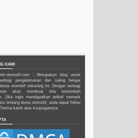
G KAMI
nik-otomotif.com - Merupakan blog untuk
berbagi pengalamanan dan saling belajar
dunia otomotif sekarang ini. Dengan berbagi
aman akan membuat kita bertambah
. Jika ingin mendapatkan artikel menarik
aru tentang dunia otomotif, anda dapat follow
. Terima kasih atas kunjungannya.
PTA