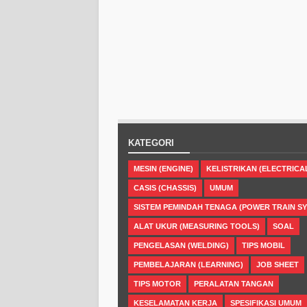
KATEGORI
MESIN (ENGINE)
KELISTRIKAN (ELECTRICA
CASIS (CHASSIS)
UMUM
SISTEM PEMINDAH TENAGA (POWER TRAIN S
ALAT UKUR (MEASURING TOOLS)
SOAL
PENGELASAN (WELDING)
TIPS MOBIL
PEMBELAJARAN (LEARNING)
JOB SHEET
TIPS MOTOR
PERALATAN TANGAN
KESELAMATAN KERJA
SPESIFIKASI UMUM