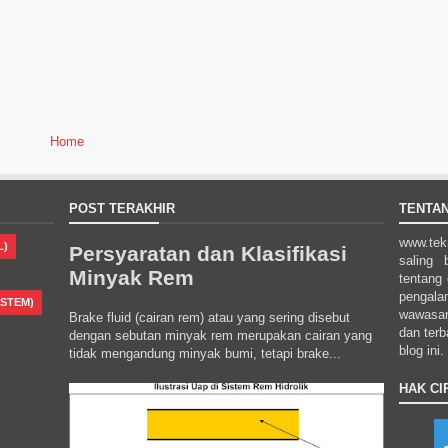
Home
POST TERAKHIR
TENTAN
www.tek
L)
Persyaratan dan Klasifikasi
saling 
Minyak Rem
tentang 
pengal
YSTEM)
wawasan
Brake fluid (cairan rem) atau yang sering disebut
dan terb
dengan sebutan minyak rem merupakan cairan yang
blog ini
tidak mengandung minyak bumi, tetapi brake...
HAK CI