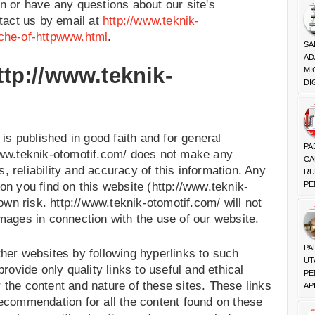
n or have any questions about our site's
ntact us by email at
http://www.teknik-
ache-of-httpwww.html
.
SA
AD
ttp://www.teknik-
MI
DI
 is published in good faith and for general
PA
/www.teknik-otomotif.com/ does not make any
CA
 reliability and accuracy of this information. Any
RU
PE
on you find on this website (http://www.teknik-
 own risk. http://www.teknik-otomotif.com/ will not
amages in connection with the use of our website.
PA
ther websites by following hyperlinks to such
UT
provide only quality links to useful and ethical
PE
 the content and nature of these sites. These links
API
recommendation for all the content found on these