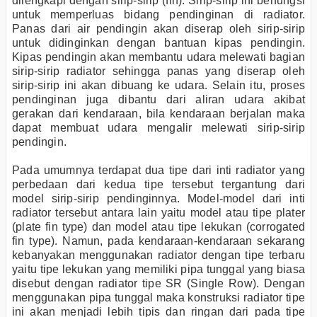
dilengkapi dengan sirip-sirip (fin). Sirip-sirip ini berfungsi
untuk memperluas bidang pendinginan di radiator.
Panas dari air pendingin akan diserap oleh sirip-sirip
untuk didinginkan dengan bantuan kipas pendingin.
Kipas pendingin akan membantu udara melewati bagian
sirip-sirip radiator sehingga panas yang diserap oleh
sirip-sirip ini akan dibuang ke udara. Selain itu, proses
pendinginan juga dibantu dari aliran udara akibat
gerakan dari kendaraan, bila kendaraan berjalan maka
dapat membuat udara mengalir melewati sirip-sirip
pendingin.
Pada umumnya terdapat dua tipe dari inti radiator yang
perbedaan dari kedua tipe tersebut tergantung dari
model sirip-sirip pendinginnya. Model-model dari inti
radiator tersebut antara lain yaitu model atau tipe plater
(plate fin type) dan model atau tipe lekukan (corrogated
fin type). Namun, pada kendaraan-kendaraan sekarang
kebanyakan menggunakan radiator dengan tipe terbaru
yaitu tipe lekukan yang memiliki pipa tunggal yang biasa
disebut dengan radiator tipe SR (Single Row). Dengan
menggunakan pipa tunggal maka konstruksi radiator tipe
ini akan menjadi lebih tipis dan ringan dari pada tipe